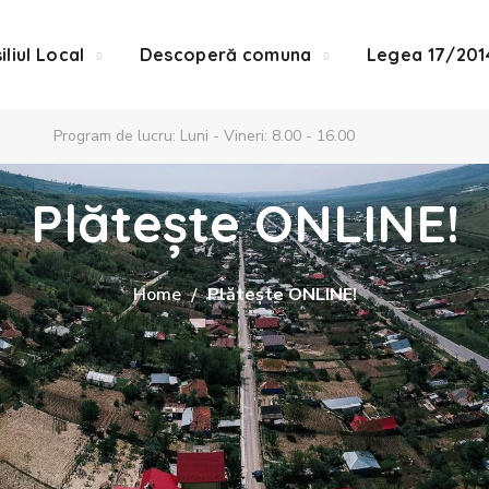
iliul Local
Descoperă comuna
Legea 17/201
Program de lucru: Luni - Vineri: 8.00 - 16.00
Plătește ONLINE!
Home
Plătește ONLINE!