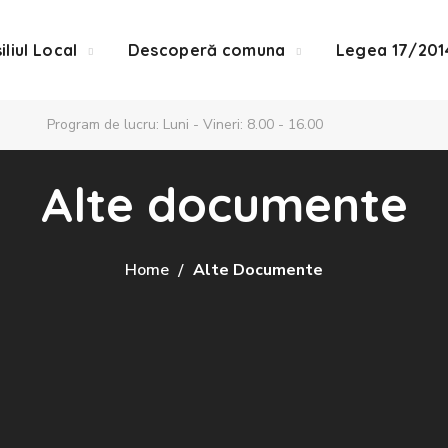
iliul Local
Descoperă comuna
Legea 17/201
Program de lucru: Luni - Vineri: 8.00 - 16.00
Alte documente
Home
Alte Documente