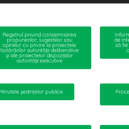
Registrul privind consemnarea
Infor
propunerilor, sugestiilor sau
de in
opiniilor cu privire la proiectele
să fi
hotărârilor autorității deliberative
a
și ale proiectelor dispozițiilor
autorității executive
Minutele ședințelor publice
Proce