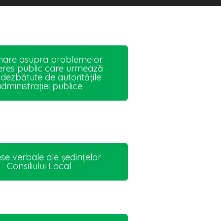
mare asupra problemelor
teres public care urmează
e dezbătute de autoritățile
dministrației publice
se verbale ale ședințelor
Consiliului Local