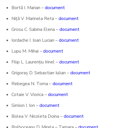
Bortă I. Marian –
document
Niță V. Marinela Reta –
document
Grosu C. Sabina Elena –
document
Iordache I. Ioan Lucian –
document
Lupu M. Mihai –
document
Filip L. Laurențiu Irinel –
document
Grigoraș D. Sebastian Iulian –
document
Rebegea N. Toma –
document
Cotaie V. Viorica –
document
Simion I. Ion –
document
Bolea V. Nicoleta Doina –
document
Bolboceanu D. Mirela – Tamara –
document