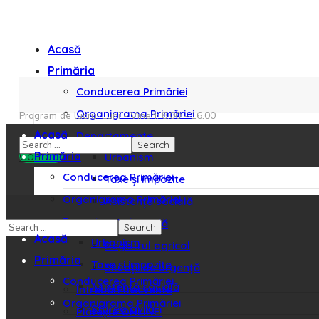
Acasă
Primăria
Conducerea Primăriei
Organigrama Primăriei
Program de lucru: Luni - Vineri: 8.00 - 16.00
Acasă
Departamente
Contact
Primăria
Urbanism
Conducerea Primăriei
Taxe și impozite
Organigrama Primăriei
Asistență socială
Departamente
Starea civilă
Acasă
Urbanism
Registrul agricol
Primăria
Taxe și impozite
Situații de urgență
Conducerea Primăriei
Asistență socială
Întrebări frecvente
Organigrama Primăriei
Starea civilă
Plătește ONLINE!