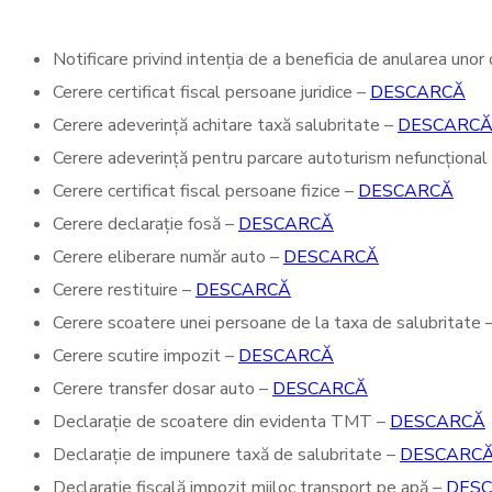
Notificare privind intenția de a beneficia de anularea unor
Cerere certificat fiscal persoane juridice –
DESCARCĂ
Cerere adeverință achitare taxă salubritate –
DESCARC
Cerere adeverință pentru parcare autoturism nefuncțional
Cerere certificat fiscal persoane fizice –
DESCARCĂ
Cerere declarație fosă –
DESCARCĂ
Cerere eliberare număr auto –
DESCARCĂ
Cerere restituire –
DESCARCĂ
Cerere scoatere unei persoane de la taxa de salubritate 
Cerere scutire impozit –
DESCARCĂ
Cerere transfer dosar auto –
DESCARCĂ
Declarație de scoatere din evidenta TMT –
DESCARCĂ
Declarație de impunere taxă de salubritate –
DESCARC
Declarație fiscală impozit mijloc transport pe apă –
DES