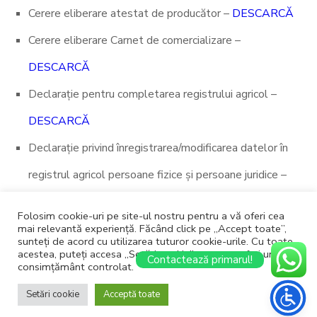
Cerere eliberare atestat de producător –
DESCARCĂ
Cerere eliberare Carnet de comercializare –
DESCARCĂ
Declarație pentru completarea registrului agricol –
DESCARCĂ
Declarație privind înregistrarea/modificarea datelor în
registrul agricol persoane fizice și persoane juridice –
DESCARCĂ
Folosim cookie-uri pe site-ul nostru pentru a vă oferi cea
mai relevantă experiență. Făcând click pe „Accept toate”,
sunteți de acord cu utilizarea tuturor cookie-urile. Cu toate
acestea, puteți accesa „Setări cookie” pentru a oferi un
Contactează primarul!
consimțământ controlat.
Copyright © 2026 Primăria Muntenii de Jos. Site realizat de
Setări cookie
Acceptă toate
Ababei Online
.