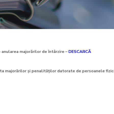
e anularea majorărilor de întârzire –
DESCARCĂ
ata majorărilor și penalităților datorate de persoanele fizic