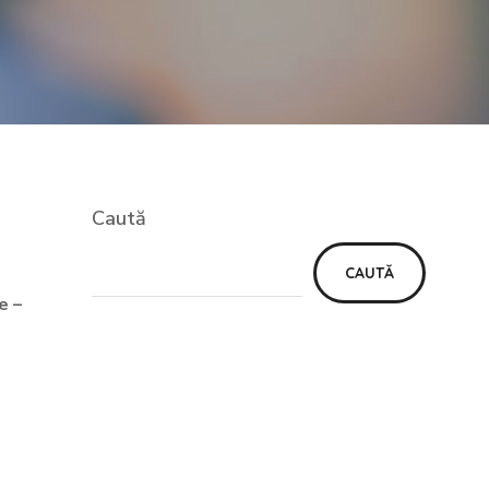
Caută
CAUTĂ
e –