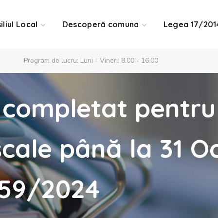
iliul Local
Descoperă comuna
Legea 17/201
Program de lucru: Luni - Vineri: 8.00 - 16.00
 completat pentru
fiscale până la 31
 59/2024