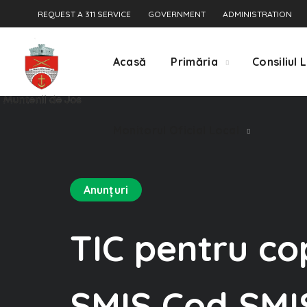
REQUEST A 311 SERVICE
GOVERNMENT
ADMINISTRATION
Acasă
Primăria
Consiliul 
Monitorul Oficial Local
Anunțuri
TIC pentru cop
SMIS Cod SMI