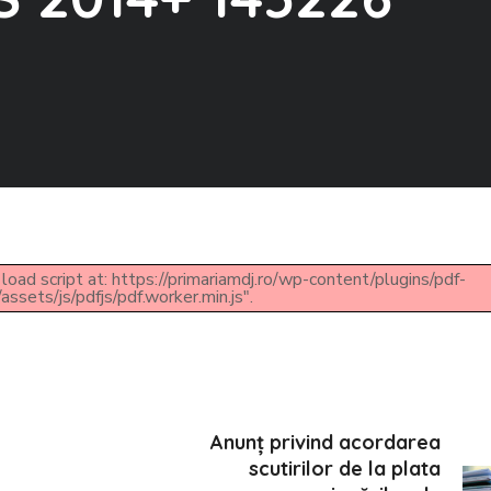
load script at: https://primariamdj.ro/wp-content/plugins/pdf-
ssets/js/pdfjs/pdf.worker.min.js".
Anunț privind acordarea
scutirilor de la plata